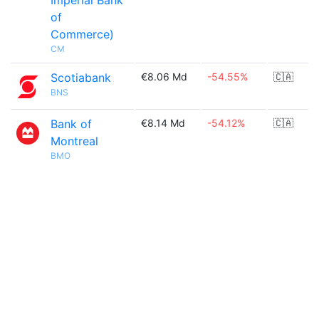
Imperial Bank
of
Commerce)
CM
Scotiabank
€8.06 Md
-54.55%
🇨🇦
BNS
Bank of
€8.14 Md
-54.12%
🇨🇦
Montreal
BMO