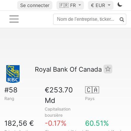
Se connecter
🇫🇷
FR
€ EUR
Royal Bank Of Canada
#58
€253.70
🇨🇦
Rang
Pays
Md
Capitalisation
boursière
182,56 €
-0.17%
60.51%