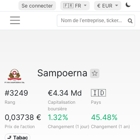
Se connecter
🇫🇷
FR
€ EUR
Sampoerna
#3249
€4.34 Md
🇮🇩
Rang
Capitalisation
Pays
boursière
0,03738 €
1.32%
45.48%
Prix de l'action
Changement (1 jour)
Changement (1 an)
🚬 Tabac