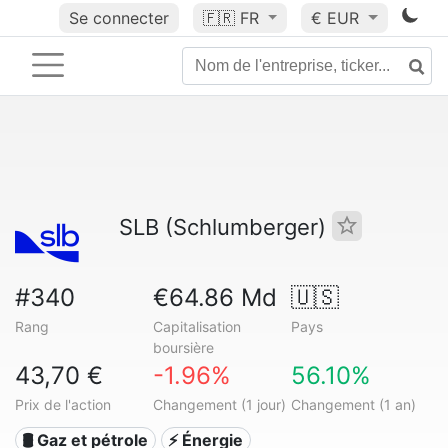
Se connecter
🇫🇷
FR
€ EUR
SLB (Schlumberger)
#340
€64.86 Md
🇺🇸
Rang
Capitalisation
Pays
boursière
43,70 €
-1.96%
56.10%
Prix de l'action
Changement (1 jour)
Changement (1 an)
🛢 Gaz et pétrole
⚡ Énergie