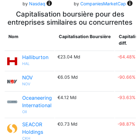
by
Nasdaq
by
CompaniesMarketCap
Capitalisation boursière pour des
entreprises similaires ou concurrentes
Nom
Capitalisation Boursière
Capitalis
diff.
Halliburton
€23.04 Md
-64.48%
HAL
NOV
€6.05 Md
-90.66%
NOV
Oceaneering
€4.12 Md
-93.63%
International
OII
SEACOR
€0.73 Md
-98.87%
Holdings
CKH