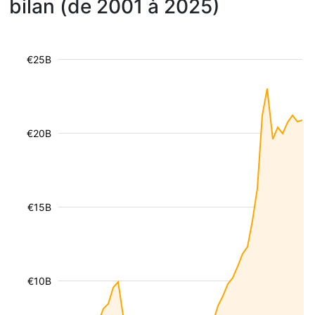
bilan (de 2001 à 2025)
€25B
€20B
€15B
€10B