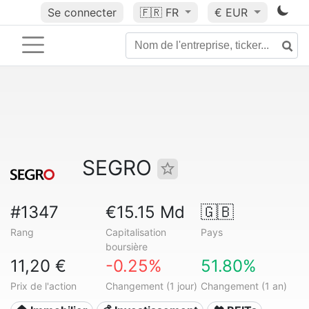
Se connecter
🇫🇷
FR
€ EUR
SEGRO
#1347
€15.15 Md
🇬🇧
Rang
Capitalisation
Pays
boursière
11,20 €
-0.25%
51.80%
Prix de l'action
Changement (1 jour)
Changement (1 an)