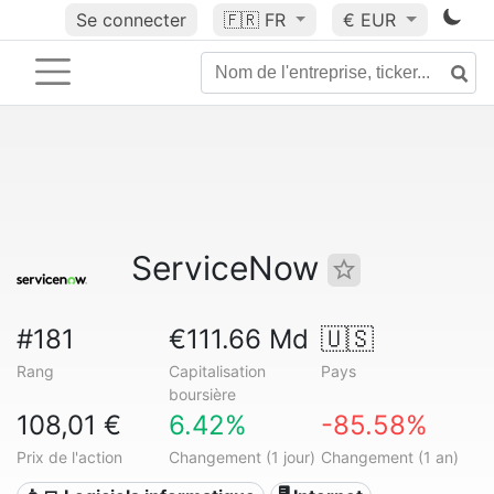
Se connecter
🇫🇷
FR
€ EUR
ServiceNow
#181
€111.66 Md
🇺🇸
Rang
Capitalisation
Pays
boursière
108,01 €
6.42%
-85.58%
Prix de l'action
Changement (1 jour)
Changement (1 an)