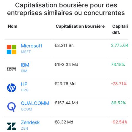
Capitalisation boursière pour des
entreprises similaires ou concurrentes
Nom
Capitalisation Boursière
Capitalis
diff.
Microsoft
€3.211 Bn
2,775.64%
MSFT
IBM
€193.34 Md
73.15%
IBM
HP
€23.76 Md
-78.71%
HPQ
QUALCOMM
€152.44 Md
36.52%
QCOM
Zendesk
€8.32 Md
-92.54%
ZEN