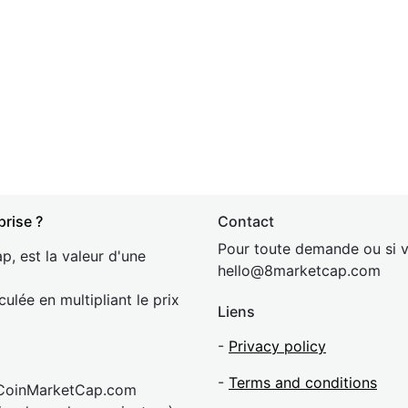
prise ?
Contact
Pour toute demande ou si v
p, est la valeur d'une
hel
lo@8market
cap.com
culée en multipliant le prix
Liens
-
Privacy policy
-
Terms and conditions
 CoinMarketCap.com