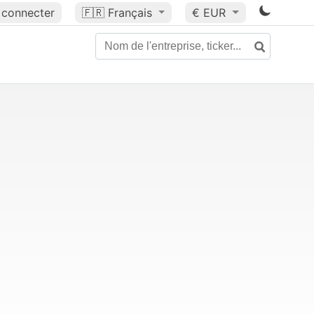
 connecter
🇫🇷
Français
€ EUR