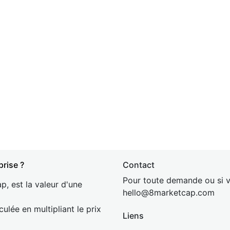
prise ?
Contact
Pour toute demande ou si v
p, est la valeur d'une
hel
lo@8market
cap.com
culée en multipliant le prix
Liens