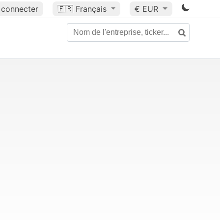
 connecter
🇫🇷
Français
€ EUR