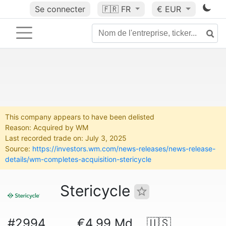
Se connecter
🇫🇷
FR
€ EUR
This company appears to have been delisted
Reason: Acquired by WM
Last recorded trade on: July 3, 2025
Source:
https://investors.wm.com/news-releases/news-release-
details/wm-completes-acquisition-stericycle
Stericycle
#2994
€4.99 Md
🇺🇸