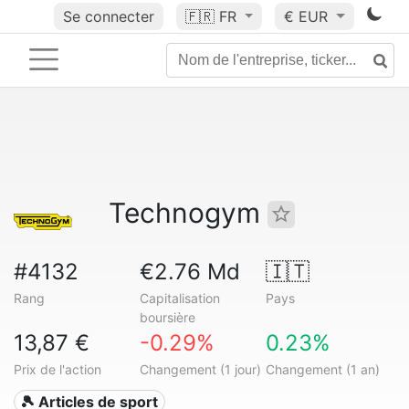
Se connecter
🇫🇷
FR
€ EUR
Technogym
#4132
€2.76 Md
🇮🇹
Rang
Capitalisation
Pays
boursière
13,87 €
-0.29%
0.23%
Prix de l'action
Changement (1 jour)
Changement (1 an)
🎾 Articles de sport