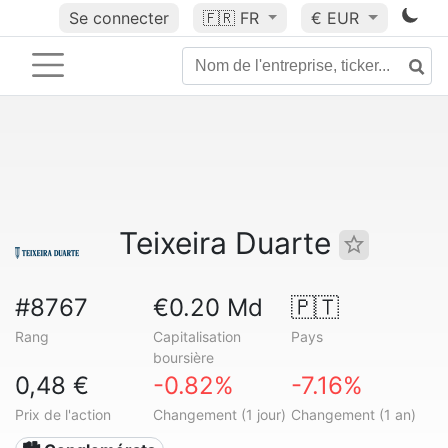
Se connecter
🇫🇷
FR
€ EUR
Teixeira Duarte
#8767
€0.20 Md
🇵🇹
Rang
Capitalisation
Pays
boursière
0,48 €
-0.82%
-7.16%
Prix de l'action
Changement (1 jour)
Changement (1 an)