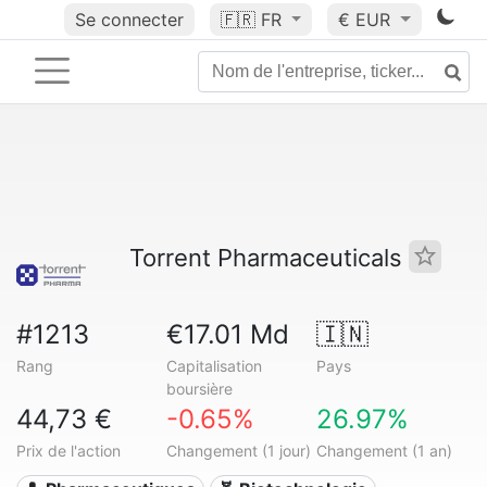
Se connecter
🇫🇷
FR
€ EUR
Torrent Pharmaceuticals
#1213
€17.01 Md
🇮🇳
Rang
Capitalisation
Pays
boursière
44,73 €
-0.65%
26.97%
Prix de l'action
Changement (1 jour)
Changement (1 an)