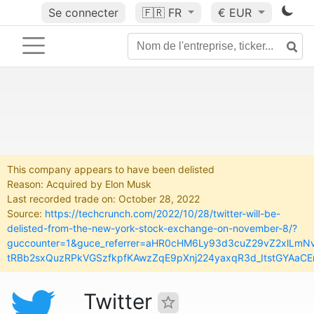
Se connecter
🇫🇷
FR
€ EUR
This company appears to have been delisted
Reason: Acquired by Elon Musk
Last recorded trade on: October 28, 2022
Source:
https://techcrunch.com/2022/10/28/twitter-will-be-
delisted-from-the-new-york-stock-exchange-on-november-8/?
guccounter=1&guce_referrer=aHR0cHM6Ly93d3cuZ29vZ2xlLm
tRBb2sxQuzRPkVGSzfkpfKAwzZqE9pXnj224yaxqR3d_ItstGYAaCE
Twitter