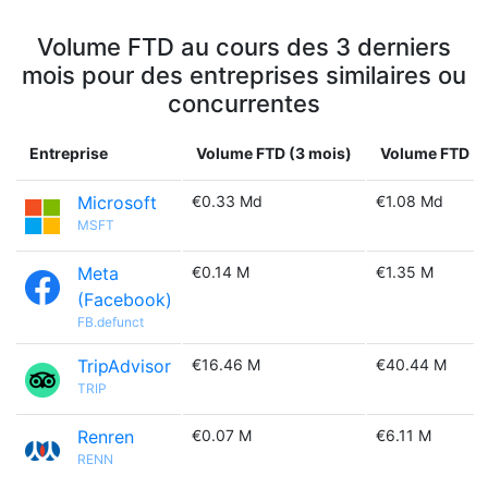
Volume FTD au cours des 3 derniers
mois pour des entreprises similaires ou
concurrentes
Entreprise
Volume FTD (3 mois)
Volume FTD (1
Microsoft
€0.33 Md
€1.08 Md
MSFT
Meta
€0.14 M
€1.35 M
(Facebook)
FB.defunct
TripAdvisor
€16.46 M
€40.44 M
TRIP
Renren
€0.07 M
€6.11 M
RENN