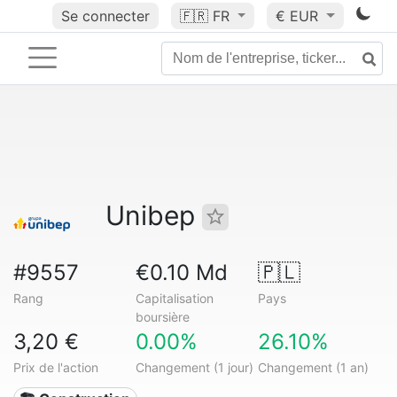
Se connecter
🇫🇷
FR
€ EUR
Unibep
#9557
€0.10 Md
🇵🇱
Rang
Capitalisation
Pays
boursière
3,20 €
0.00%
26.10%
Prix de l'action
Changement (1 jour)
Changement (1 an)