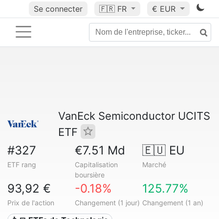
Se connecter
🇫🇷
FR
€ EUR
VanEck Semiconductor UCITS
ETF
#327
€7.51 Md
🇪🇺 EU
ETF rang
Capitalisation
Marché
boursière
93,92 €
-0.18%
125.77%
Prix de l'action
Changement (1 jour)
Changement (1 an)