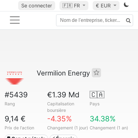
Se connecter
🇫🇷
FR
€ EUR
Vermilion Energy
#5439
€1.39 Md
🇨🇦
Rang
Capitalisation
Pays
boursière
9,14 €
-4.35%
34.38%
Prix de l'action
Changement (1 jour)
Changement (1 an)