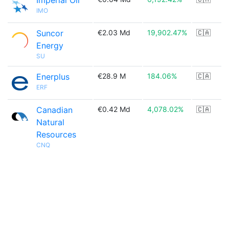
Imperial Oil
IMO
Suncor
€2.03 Md
19,902.47%
🇨🇦
Energy
SU
Enerplus
€28.9 M
184.06%
🇨🇦
ERF
Canadian
€0.42 Md
4,078.02%
🇨🇦
Natural
Resources
CNQ