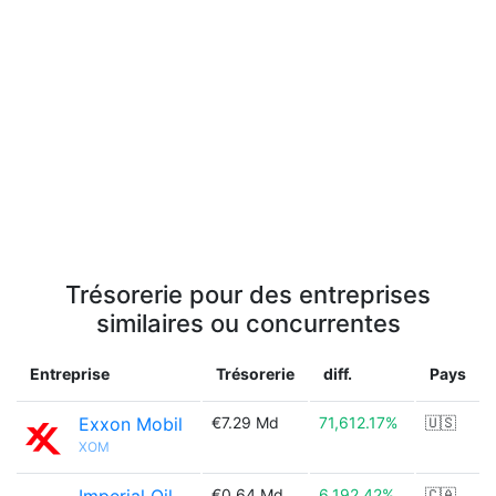
Trésorerie pour des entreprises
similaires ou concurrentes
Entreprise
Trésorerie
diff.
Pays
Exxon Mobil
€7.29 Md
71,612.17%
🇺🇸
XOM
€0.64 Md
6,192.42%
🇨🇦