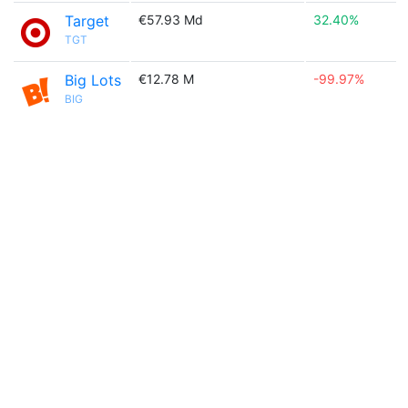
Target
€57.93 Md
32.40%
TGT
Big Lots
€12.78 M
-99.97%
BIG