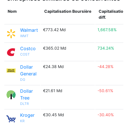
Nom
Capitalisation Boursière
Capitalisation
diff.
Walmart
€773.42 Md
1,667.58%
WMT
Costco
€365.02 Md
734.24%
COST
Dollar
€24.38 Md
-44.28%
General
DG
Dollar
€21.61 Md
-50.61%
Tree
DLTR
Kroger
€30.45 Md
-30.40%
KR