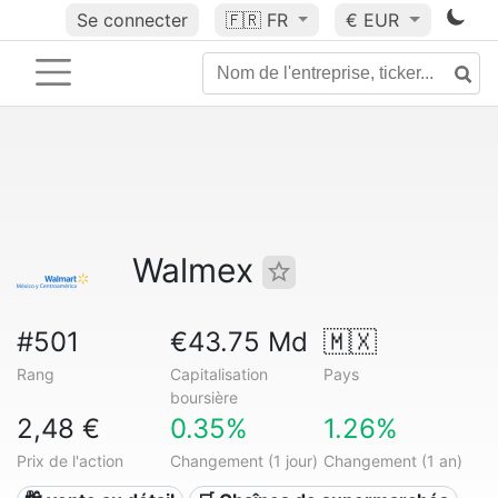
Se connecter
🇫🇷
FR
€ EUR
Walmex
#501
€43.75 Md
🇲🇽
Rang
Capitalisation
Pays
boursière
2,48 €
0.35%
1.26%
Prix de l'action
Changement (1 jour)
Changement (1 an)