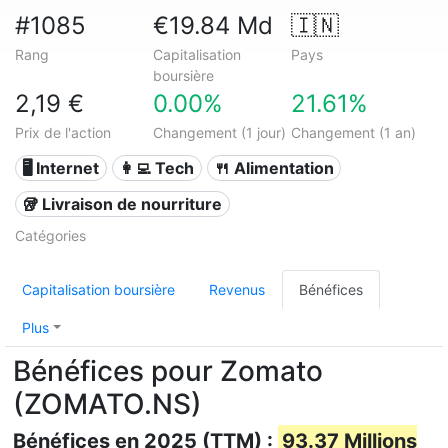
#1085
€19.84 Md
🇮🇳
Rang
Capitalisation
Pays
boursière
2,19 €
0.00%
21.61%
Prix de l'action
Changement (1 jour)
Changement (1 an)
🖥️ Internet
👩‍💻 Tech
🍴 Alimentation
🥡 Livraison de nourriture
Catégories
Capitalisation boursière
Revenus
Bénéfices
Plus
Bénéfices pour Zomato
(ZOMATO.NS)
Bénéfices en 2025 (TTM) :
93.37 Millions