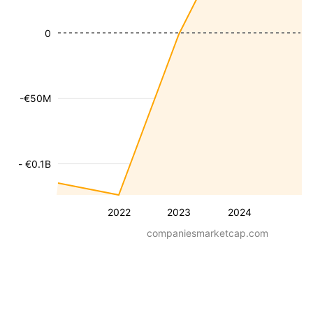
0
-€50M
- €0.1B
2022
2023
2024
companiesmarketcap.com