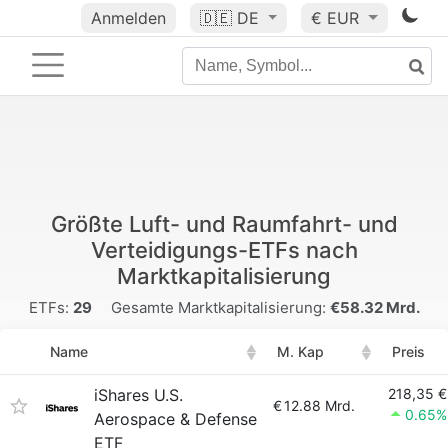
Anmelden
🇩🇪
DE
€ EUR
Größte Luft- und Raumfahrt- und
Verteidigungs-ETFs nach
Marktkapitalisierung
ETFs:
29
Gesamte Marktkapitalisierung:
€58.32 Mrd.
Name
M. Kap
Preis
iShares U.S.
218,35 €
€
12.88 Mrd.
0.65%
Aerospace & Defense
ETF