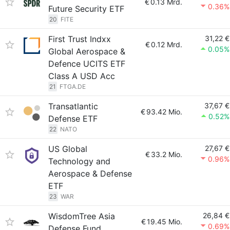
€
0.13 Mrd.
0.36%
Future Security ETF
20
FITE
First Trust Indxx
31,22 €
€
0.12 Mrd.
0.05%
Global Aerospace &
Defence UCITS ETF
Class A USD Acc
21
FTGA.DE
Transatlantic
37,67 €
€
93.42 Mio.
0.52%
Defense ETF
22
NATO
US Global
27,67 €
€
33.2 Mio.
0.96%
Technology and
Aerospace & Defense
ETF
23
WAR
WisdomTree Asia
26,84 €
€
19.45 Mio.
0.69%
Defense Fund