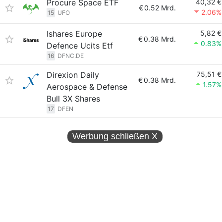
Procure Space ETF
40,32 €
€
0.52 Mrd.
2.06%
15
UFO
Ishares Europe
5,82 €
€
0.38 Mrd.
0.83%
Defence Ucits Etf
16
DFNC.DE
Direxion Daily
75,51 €
€
0.38 Mrd.
1.57%
Aerospace & Defense
Bull 3X Shares
17
DFEN
Werbung schließen
X