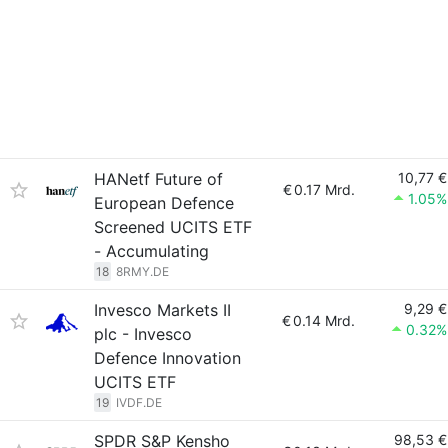
HANetf Future of
10,77 €
€
0.17 Mrd.
1.05%
European Defence
Screened UCITS ETF
- Accumulating
18
8RMY.DE
Invesco Markets II
9,29 €
€
0.14 Mrd.
0.32%
plc - Invesco
Defence Innovation
UCITS ETF
19
IVDF.DE
SPDR S&P Kensho
98,53 €