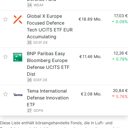
24
WDAF
Global X Europe
17,03 €
€
18.89 Mio.
0.09%
Focused Defence
Tech UCITS ETF EUR
Accumulating
25
ED3F.DE
BNP Paribas Easy
12,26 €
€
11.46 Mio.
0.79%
Bloomberg Europe
Defense UCITS ETF
Dist
26
EDEF.DE
Tema International
20,84 €
€
2.08 Mio.
5.76%
Defense Innovation
ETF
27
GDFN
Diese Liste enthält börsengehandelte Fonds, die in Luft- und