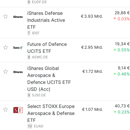
6
EUDF.DE
iShares Defense
29,88 €
€
3.93 Mrd.
0.03%
Industrials Active
ETF
7
IDEF
Future of Defence
19,34 €
€
2.95 Mrd.
0.55%
UCITS ETF
8
ASWC.DE
iShares Global
9,14 €
€
1.72 Mrd.
0.46%
Aerospace &
Defence UCITS ETF
USD (Acc)
9
5J50.DE
Select STOXX Europe
40,73 €
€
1.07 Mrd.
0.23%
Aerospace & Defense
ETF
10
EUAD