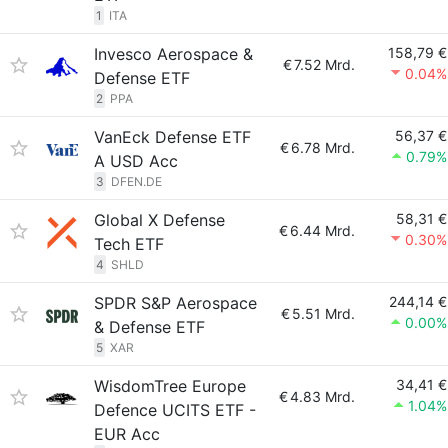
1
ITA
Invesco Aerospace &
158,79 €
€
7.52 Mrd.
0.04%
Defense ETF
2
PPA
VanEck Defense ETF
56,37 €
€
6.78 Mrd.
0.79%
A USD Acc
3
DFEN.DE
Global X Defense
58,31 €
€
6.44 Mrd.
0.30%
Tech ETF
4
SHLD
SPDR S&P Aerospace
244,14 €
€
5.51 Mrd.
0.00%
& Defense ETF
5
XAR
WisdomTree Europe
34,41 €
€
4.83 Mrd.
1.04%
Defence UCITS ETF -
EUR Acc