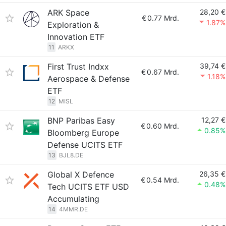
ARK Space
28,20 €
€
0.77 Mrd.
1.87%
Exploration &
Innovation ETF
11
ARKX
First Trust Indxx
39,74 €
€
0.67 Mrd.
1.18%
Aerospace & Defense
ETF
12
MISL
BNP Paribas Easy
12,27 €
€
0.60 Mrd.
0.85%
Bloomberg Europe
Defense UCITS ETF
13
BJL8.DE
Global X Defence
26,35 €
€
0.54 Mrd.
0.48%
Tech UCITS ETF USD
Accumulating
14
4MMR.DE