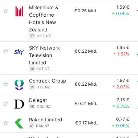
Millennium &
1,59 €
€
0.25 Mrd.
0.00%
Copthorne
Hotels New
Zealand
37
MCK.NZ
SKY Network
1,65 €
€
0.22 Mrd.
1.52%
Television
Limited
38
SKT.NZ
Gentrack Group
1,97 €
€
0.22 Mrd.
2.03%
39
GTK.NZ
Delegat
2,15 €
€
0.21 Mrd.
0.72%
40
DGL.NZ
Rakon Limited
0,77 €
€
0.17 Mrd.
0.00%
41
RAK.NZ