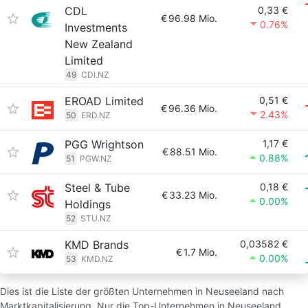
CDL
0,33 €
€
96.98 Mio.
0.76%
Investments
New Zealand
Limited
49
CDI.NZ
EROAD Limited
0,51 €
€
96.36 Mio.
2.43%
50
ERD.NZ
PGG Wrightson
1,17 €
€
88.51 Mio.
0.88%
51
PGW.NZ
Steel & Tube
0,18 €
€
33.23 Mio.
0.00%
Holdings
52
STU.NZ
KMD Brands
0,03582 €
€
1.7 Mio.
0.00%
53
KMD.NZ
Dies ist die Liste der größten Unternehmen in Neuseeland nach
Marktkapitalisierung. Nur die Top-Unternehmen in Neuseeland