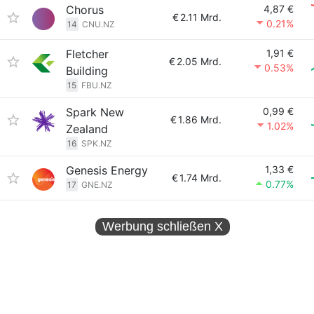
Chorus
4,87 €
€
2.11 Mrd.
0.21%
14
CNU.NZ
Fletcher
1,91 €
€
2.05 Mrd.
0.53%
Building
15
FBU.NZ
Spark New
0,99 €
€
1.86 Mrd.
1.02%
Zealand
16
SPK.NZ
Genesis Energy
1,33 €
€
1.74 Mrd.
0.77%
17
GNE.NZ
Werbung schließen
X