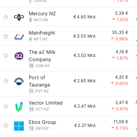
1.41%
7
CEN.NZ
Mercury NZ
3,39 €
€
4.80 Mrd.
1.25%
8
MCY.AX
Mainfreight
35,35 €
€
3.55 Mrd.
0.96%
9
MFT.NZ
The a2 Milk
4,18 €
€
3.02 Mrd.
1.87%
Company
10
A2M.AX
Port of
4,20 €
€
2.85 Mrd.
0.60%
Tauranga
11
POT.NZ
Vector Limited
2,47 €
€
2.47 Mrd.
0.61%
12
VCT.NZ
Ebos Group
11,08 €
€
2.27 Mrd.
0.73%
13
EBO.NZ