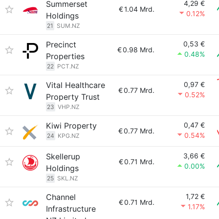
Summerset
4,29 €
€
1.04 Mrd.
0.12%
Holdings
21
SUM.NZ
Precinct
0,53 €
€
0.98 Mrd.
0.48%
Properties
22
PCT.NZ
Vital Healthcare
0,97 €
€
0.77 Mrd.
0.52%
Property Trust
23
VHP.NZ
Kiwi Property
0,47 €
€
0.77 Mrd.
0.54%
24
KPG.NZ
Skellerup
3,66 €
€
0.71 Mrd.
0.00%
Holdings
25
SKL.NZ
Channel
1,72 €
€
0.71 Mrd.
1.17%
Infrastructure