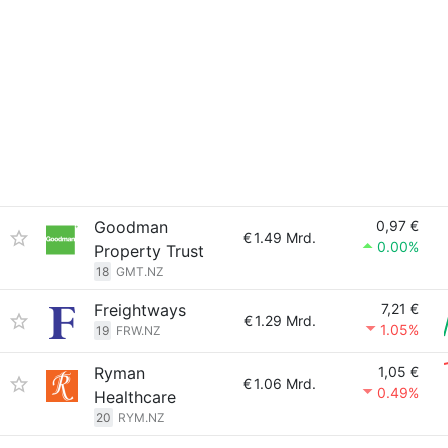
Goodman
0,97 €
€
1.49 Mrd.
0.00%
Property Trust
18
GMT.NZ
Freightways
7,21 €
€
1.29 Mrd.
1.05%
19
FRW.NZ
Ryman
1,05 €
€
1.06 Mrd.
0.49%
Healthcare
20
RYM.NZ