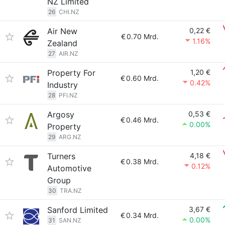
NZ Limited
26
CHI.NZ
Air New
0,22 €
€
0.70 Mrd.
1.16%
Zealand
27
AIR.NZ
Property For
1,20 €
€
0.60 Mrd.
0.42%
Industry
28
PFI.NZ
Argosy
0,53 €
€
0.46 Mrd.
0.00%
Property
29
ARG.NZ
Turners
4,18 €
€
0.38 Mrd.
0.12%
Automotive
Group
30
TRA.NZ
Sanford Limited
3,67 €
€
0.34 Mrd.
0.00%
31
SAN.NZ