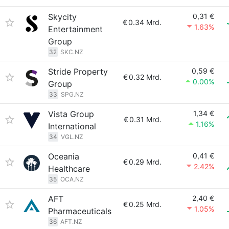
Skycity
0,31 €
€
0.34 Mrd.
1.63%
Entertainment
Group
32
SKC.NZ
Stride Property
0,59 €
€
0.32 Mrd.
0.00%
Group
33
SPG.NZ
Vista Group
1,34 €
€
0.31 Mrd.
1.16%
International
34
VGL.NZ
Oceania
0,41 €
€
0.29 Mrd.
2.42%
Healthcare
35
OCA.NZ
AFT
2,40 €
€
0.25 Mrd.
1.05%
Pharmaceuticals
36
AFT.NZ