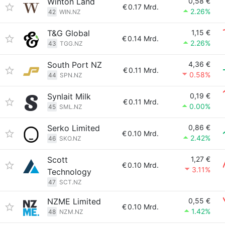
Winton Land
0,58 €
€
0.17 Mrd.
2.26%
42
WIN.NZ
T&G Global
1,15 €
€
0.14 Mrd.
2.26%
43
TGG.NZ
South Port NZ
4,36 €
€
0.11 Mrd.
0.58%
44
SPN.NZ
Synlait Milk
0,19 €
€
0.11 Mrd.
0.00%
45
SML.NZ
Serko Limited
0,86 €
€
0.10 Mrd.
2.42%
46
SKO.NZ
Scott
1,27 €
€
0.10 Mrd.
3.11%
Technology
47
SCT.NZ
NZME Limited
0,55 €
€
0.10 Mrd.
1.42%
48
NZM.NZ