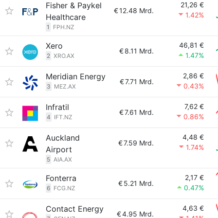
Fisher & Paykel
21,26 €
€
12.48 Mrd.
1.42%
Healthcare
1
FPH.NZ
Xero
46,81 €
€
8.11 Mrd.
1.47%
2
XRO.AX
Meridian Energy
2,86 €
€
7.71 Mrd.
0.43%
3
MEZ.AX
Infratil
7,62 €
€
7.61 Mrd.
0.86%
4
IFT.NZ
Auckland
4,48 €
€
7.59 Mrd.
1.74%
Airport
5
AIA.AX
Fonterra
2,17 €
€
5.21 Mrd.
0.47%
6
FCG.NZ
Contact Energy
4,63 €
€
4.95 Mrd.