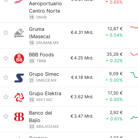
0.69%
Aeroportuario
Centro Norte
18
OMAB
Gruma
12,87 €
€
4.31 Mrd.
0.54%
(Maseca)
19
GRUMAB.MX
BBB Foods
35,29 €
€
4.25 Mrd.
0.32%
20
TBBB
Grupo Simec
9,09 €
€
4.18 Mrd.
0.00%
21
SIMECB.MX
Grupo Elektra
17,30 €
€
3.62 Mrd.
0.00%
22
XEKT.MC
Banco del
2,92 €
€
3.47 Mrd.
0.61%
Bajío
23
BBAJIOO.MX
2,07 €