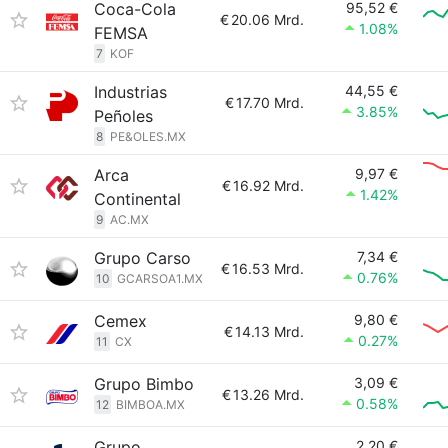
Coca-Cola
95,52 €
€
20.06 Mrd.
1.08%
FEMSA
7
KOF
Industrias
44,55 €
€
17.70 Mrd.
3.85%
Peñoles
8
PE&OLES.MX
Arca
9,97 €
€
16.92 Mrd.
1.42%
Continental
9
AC.MX
Grupo Carso
7,34 €
€
16.53 Mrd.
0.76%
10
GCARSOA1.MX
Cemex
9,80 €
€
14.13 Mrd.
0.27%
11
CX
Grupo Bimbo
3,09 €
€
13.26 Mrd.
0.58%
12
BIMBOA.MX
Grupo
2,20 €