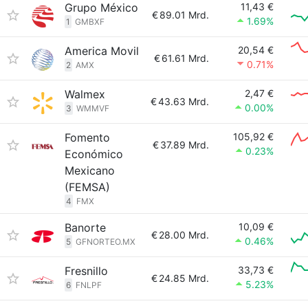
Grupo México
11,43 €
€
89.01 Mrd.
1.69%
1
GMBXF
America Movil
20,54 €
€
61.61 Mrd.
0.71%
2
AMX
Walmex
2,47 €
€
43.63 Mrd.
0.00%
3
WMMVF
Fomento
105,92 €
€
37.89 Mrd.
0.23%
Económico
Mexicano
(FEMSA)
4
FMX
Banorte
10,09 €
€
28.00 Mrd.
0.46%
5
GFNORTEO.MX
Fresnillo
33,73 €
€
24.85 Mrd.
5.23%
6
FNLPF