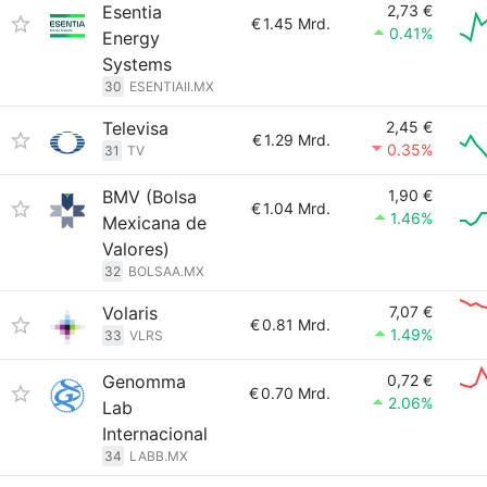
Esentia
2,73 €
€
1.45 Mrd.
0.41%
Energy
Systems
30
ESENTIAII.MX
Televisa
2,45 €
€
1.29 Mrd.
0.35%
31
TV
BMV (Bolsa
1,90 €
€
1.04 Mrd.
1.46%
Mexicana de
Valores)
32
BOLSAA.MX
Volaris
7,07 €
€
0.81 Mrd.
1.49%
33
VLRS
Genomma
0,72 €
€
0.70 Mrd.
2.06%
Lab
Internacional
34
LABB.MX