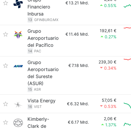
€
13.21 Mrd.
0.55%
Financiero
Inbursa
13
GFINBURO.MX
Grupo
192,61 €
€
11.46 Mrd.
0.27%
Aeroportuario
del Pacífico
14
PAC
Grupo
239,30 €
€
7.18 Mrd.
0.34%
Aeroportuario
del Sureste
(ASUR)
15
ASR
Vista Energy
57,05 €
€
6.32 Mrd.
0.53%
16
VIST
Kimberly-
2,06 €
€
6.17 Mrd.
1.37%
Clark de