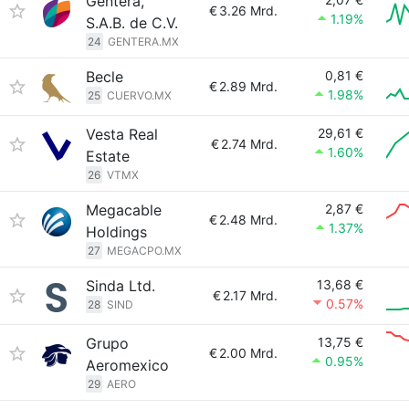
Gentera,
€
3.26 Mrd.
1.19%
S.A.B. de C.V.
24
GENTERA.MX
Becle
0,81 €
€
2.89 Mrd.
1.98%
25
CUERVO.MX
Vesta Real
29,61 €
€
2.74 Mrd.
1.60%
Estate
26
VTMX
Megacable
2,87 €
€
2.48 Mrd.
1.37%
Holdings
27
MEGACPO.MX
Sinda Ltd.
13,68 €
€
2.17 Mrd.
0.57%
28
SIND
Grupo
13,75 €
€
2.00 Mrd.
0.95%
Aeromexico
29
AERO