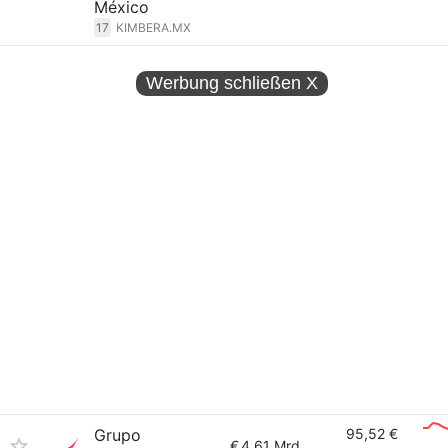
México
17
KIMBERA.MX
Werbung schließen
X
Grupo
95,52 €
€
4.61 Mrd.