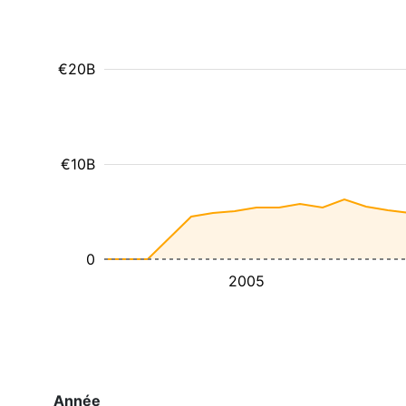
€20B
€10B
0
2005
Année