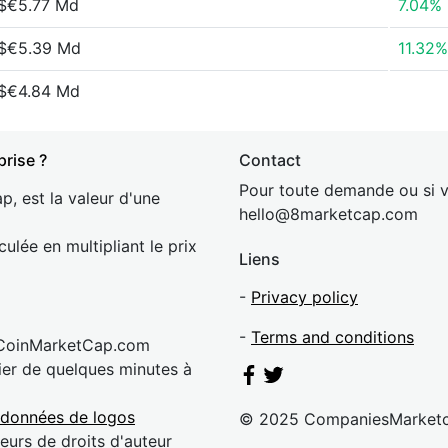
$€5.77 Md
7.04%
$€5.39 Md
11.32%
$€4.84 Md
prise ?
Contact
Pour toute demande ou si v
p, est la valeur d'une
hel
lo@8market
cap.com
culée en multipliant le prix
Liens
-
Privacy policy
-
Terms and conditions
 CoinMarketCap.com
rier de quelques minutes à
 données de logos
© 2025 CompaniesMarket
eurs de droits d'auteur