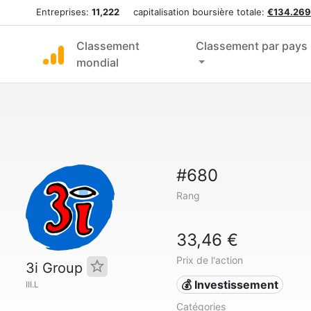
Entreprises:
11,222
capitalisation boursière totale:
€134.269
Classement
Classement par pays
mondial
#680
Rang
33,46 €
Prix de l'action
3i Group
💰 Investissement
III.L
Catégories