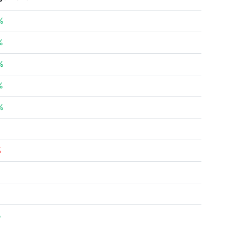
%
%
%
%
%
%
%