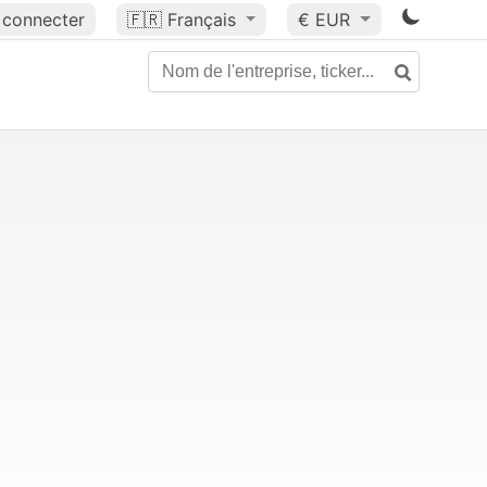
 connecter
🇫🇷
Français
€ EUR