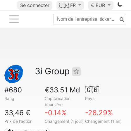
Se connecter
🇫🇷
FR
€ EUR
3i Group
#680
€33.51 Md
🇬🇧
Rang
Capitalisation
Pays
boursière
33,46 €
-0.14%
-28.29%
Prix de l'action
Changement (1 jour)
Changement (1 an)