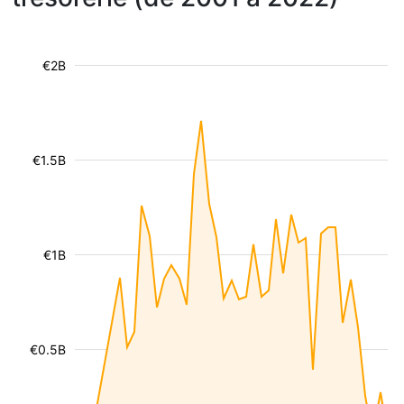
€2B
€1.5B
€1B
€0.5B