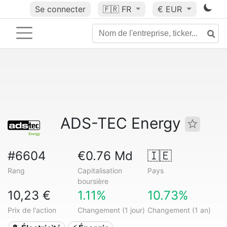
Se connecter
🇫🇷
FR
€ EUR
ADS-TEC Energy
#6604
€0.76 Md
🇮🇪
Rang
Capitalisation
Pays
boursière
10,23 €
1.11%
10.73%
Prix de l'action
Changement (1 jour)
Changement (1 an)