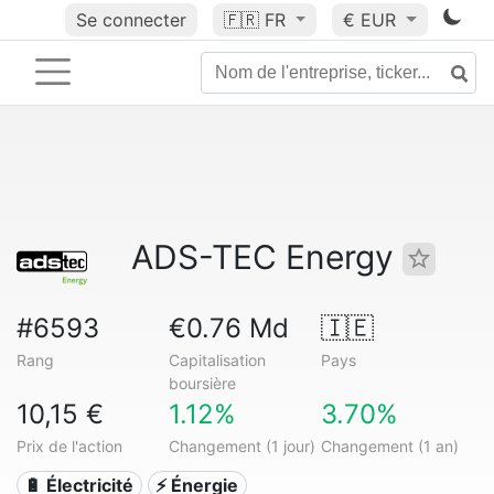
Se connecter
🇫🇷
FR
€ EUR
ADS-TEC Energy
#6593
€0.76 Md
🇮🇪
Rang
Capitalisation
Pays
boursière
10,15 €
1.12%
3.70%
Prix de l'action
Changement (1 jour)
Changement (1 an)
🔋 Électricité
⚡ Énergie