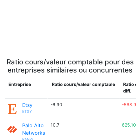
Ratio cours/valeur comptable pour des
entreprises similaires ou concurrentes
Entreprise
Ratio cours/valeur comptable
Ratio c
diff.
Etsy
-6.90
-568.95
ETSY
Palo Alto
10.7
625.10%
Networks
PANW