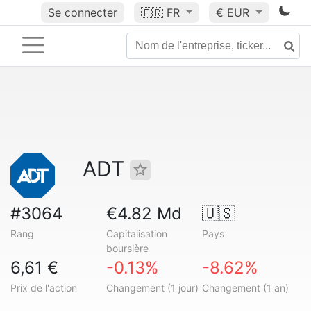
Se connecter
🇫🇷
FR
€ EUR
ADT
#3064
€4.82 Md
🇺🇸
Rang
Capitalisation
Pays
boursière
6,61 €
-0.13%
-8.62%
Prix de l'action
Changement (1 jour)
Changement (1 an)