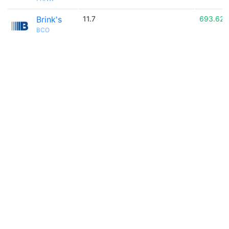
Brink's
11.7
693.62
BCO