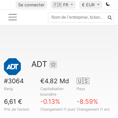
Se connecter
🇫🇷
FR
€ EUR
ADT
#3064
€4.82 Md
🇺🇸
Rang
Capitalisation
Pays
boursière
6,61 €
-0.13%
-8.59%
Prix de l'action
Changement (1 jour)
Changement (1 an)