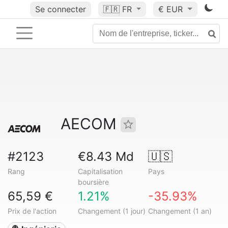
Se connecter
🇫🇷
FR
€ EUR
AECOM
#2123
€8.43 Md
🇺🇸
Rang
Capitalisation
Pays
boursière
65,59 €
1.21%
-35.93%
Prix de l'action
Changement (1 jour)
Changement (1 an)