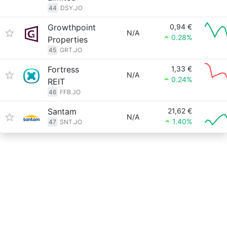
44
DSY.JO
Growthpoint
0,94 €
N/A
0.28%
Properties
45
GRT.JO
Fortress
1,33 €
N/A
0.24%
REIT
46
FFB.JO
Santam
21,62 €
N/A
1.40%
47
SNT.JO