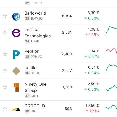
32
TFG.JO
Barloworld
6,39 €
6,194
0.00%
33
BAW.JO
Lesaka
4,08 €
2,531
1.05%
Technologies
34
LSAK
Pepkor
1,14 €
2,400
0.47%
35
PPH.JO
Italtile
0,51 €
2,297
0.94%
36
ITE.JO
Ninety One
2,59 €
1,230
0.63%
Group
37
N91.L
DRDGOLD
19,50 €
893
1.71%
38
DRD