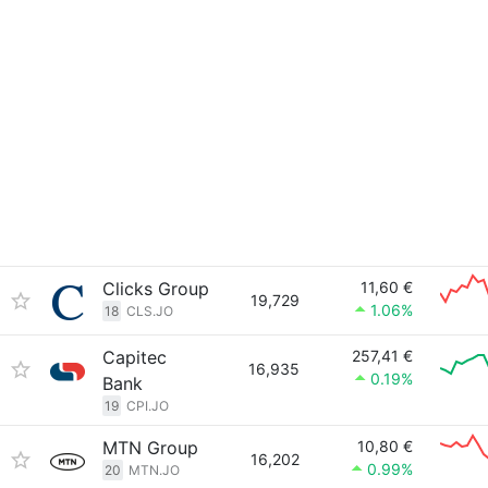
Clicks Group
11,60 €
19,729
1.06%
18
CLS.JO
Capitec
257,41 €
16,935
0.19%
Bank
19
CPI.JO
MTN Group
10,80 €
16,202
0.99%
20
MTN.JO