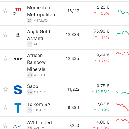
Momentum
2,23 €
16,117
1.55%
Metropolitan
21
MTM.JO
AngloGold
75,99 €
12,634
1.14%
Ashanti
22
AU
African
9,44 €
12,335
1.24%
Rainbow
Minerals
23
ARI.JO
Sappi
0,75 €
11,222
12.56%
24
SAP.JO
Telkom SA
2,83 €
9,894
0.19%
25
TKG.JO
AVI Limited
4,80 €
9,220
0.33%
26
AVI.JO