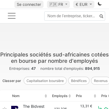
Se connecter
🇫🇷
FR
€ EUR
Principales sociétés sud-africaines cotées
en bourse par nombre d'employés
Entreprises:
47
nombre total d'employés:
894,915
Classer par
Capitalisation boursière
Bénéfices
Revenus
Nom
Employés
Prix
Prix 
The Bidvest
13,31 €
131,326