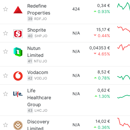
Redefine
0,34 €
424
0.93%
Properties
39
RDF.JO
Shoprite
15,17 €
N/A
0.44%
40
SHP.JO
Nutun
0,04353 €
N/A
4.65%
Limited
41
NTU.JO
Vodacom
8,52 €
N/A
0.78%
42
VOD.JO
Life
0,62 €
N/A
1.30%
Healthcare
Group
43
LHC.JO
Discovery
14,02 €
N/A
0.36%
Limited