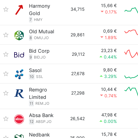
Harmony
15,66 €
34,715
0.17%
Gold
7
HMY
Old Mutual
0,69 €
29,861
1.89%
8
OMU.JO
Bid Corp
23,23 €
29,112
0.44%
9
BID.JO
Sasol
9,80 €
27,678
3.29%
10
SSL
Remgro
10,44 €
27,298
0.74%
Limited
11
REM.JO
Absa Bank
47,98 €
26,542
0.00%
12
ABSP.JO
Nedbank
15,78 €
25,900