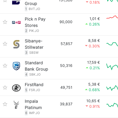
0.18%
Group
1
BVT.JO
Pick n Pay
1,01 €
90,000
0.26%
Stores
2
PIK.JO
Sibanye-
8,58 €
57,857
0.30%
Stillwater
3
SBSW
Standard
17,59 €
50,316
0.21%
Bank Group
4
SBK.JO
FirstRand
5,38 €
49,751
0.68%
5
FSR.JO
Impala
10,65 €
39,837
0.91%
Platinum
6
IMP.JO