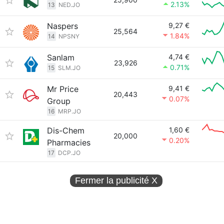
2.13%
13
NED.JO
Naspers
9,27 €
25,564
1.84%
14
NPSNY
Sanlam
4,74 €
23,926
0.71%
15
SLM.JO
Mr Price
9,41 €
20,443
0.07%
Group
16
MRP.JO
Dis-Chem
1,60 €
20,000
0.20%
Pharmacies
17
DCP.JO
Fermer la publicité
X