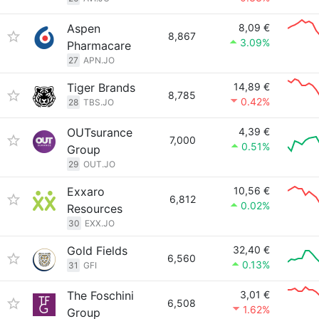
Aspen
8,09 €
8,867
3.09%
Pharmacare
27
APN.JO
Tiger Brands
14,89 €
8,785
0.42%
28
TBS.JO
OUTsurance
4,39 €
7,000
0.51%
Group
29
OUT.JO
Exxaro
10,56 €
6,812
0.02%
Resources
30
EXX.JO
Gold Fields
32,40 €
6,560
0.13%
31
GFI
The Foschini
3,01 €
6,508
1.62%
Group