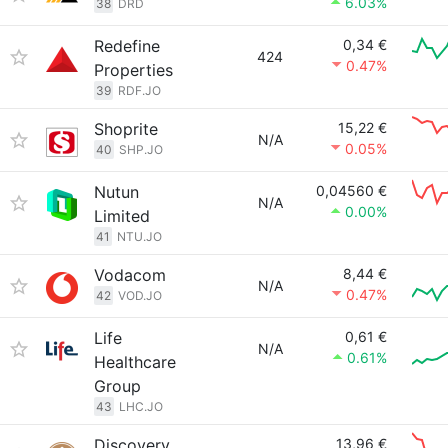
6.03%
38
DRD
Redefine
0,34 €
424
0.47%
Properties
39
RDF.JO
Shoprite
15,22 €
N/A
0.05%
40
SHP.JO
Nutun
0,04560 €
N/A
0.00%
Limited
41
NTU.JO
Vodacom
8,44 €
N/A
0.47%
42
VOD.JO
Life
0,61 €
N/A
0.61%
Healthcare
Group
43
LHC.JO
Discovery
13,96 €