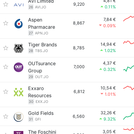
AVI Limited
4,81 €
9,220
0.11%
26
AVI.JO
Aspen
7,84 €
8,867
0.09%
Pharmacare
27
APN.JO
Tiger Brands
14,94 €
8,785
1.02%
28
TBS.JO
OUTsurance
4,37 €
7,000
0.32%
Group
29
OUT.JO
Exxaro
10,54 €
6,812
1.01%
Resources
30
EXX.JO
Gold Fields
32,26 €
6,560
9.32%
31
GFI
The Foschini
3,05 €