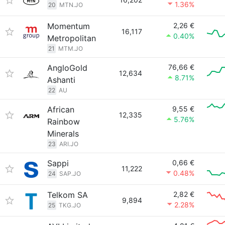
1.36%
20
MTN.JO
Momentum
2,26 €
16,117
0.40%
Metropolitan
21
MTM.JO
AngloGold
76,66 €
12,634
8.71%
Ashanti
22
AU
African
9,55 €
12,335
5.76%
Rainbow
Minerals
23
ARI.JO
Sappi
0,66 €
11,222
0.48%
24
SAP.JO
Telkom SA
2,82 €
9,894
2.28%
25
TKG.JO