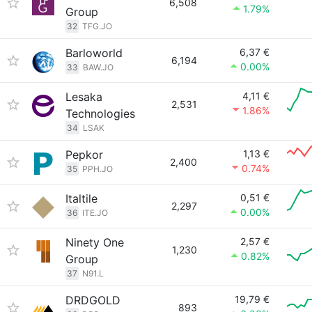
6,508
1.79%
Group
32
TFG.JO
Barloworld
6,37 €
6,194
0.00%
33
BAW.JO
Lesaka
4,11 €
2,531
1.86%
Technologies
34
LSAK
Pepkor
1,13 €
2,400
0.74%
35
PPH.JO
Italtile
0,51 €
2,297
0.00%
36
ITE.JO
Ninety One
2,57 €
1,230
0.82%
Group
37
N91.L
DRDGOLD
19,79 €
893