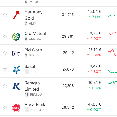
6
IMP.JO
Harmony
15,64 €
34,715
7.11%
Gold
7
HMY
Old Mutual
0,70 €
29,861
2.93%
8
OMU.JO
Bid Corp
23,10 €
29,112
1.66%
9
BID.JO
Sasol
9,47 €
27,678
1.80%
10
SSL
Remgro
10,51 €
27,298
1.16%
Limited
11
REM.JO
Absa Bank
47,85 €
26,542
0.00%
12
ABSP.JO