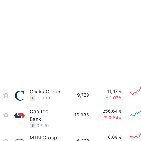
Clicks Group
11,47 €
19,729
1.07%
18
CLS.JO
Capitec
256,64 €
16,935
0.84%
Bank
19
CPI.JO
MTN Group
10,68 €
16,202