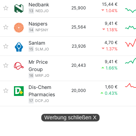
Nedbank
15,44 €
25,900
1.04%
13
NED.JO
Naspers
9,41 €
25,564
1.18%
14
NPSNY
Sanlam
4,70 €
23,926
1.37%
15
SLM.JO
Mr Price
9,41 €
20,443
1.66%
Group
16
MRP.JO
Dis-Chem
1,60 €
20,000
0.43%
Pharmacies
17
DCP.JO
Werbung schließen
X