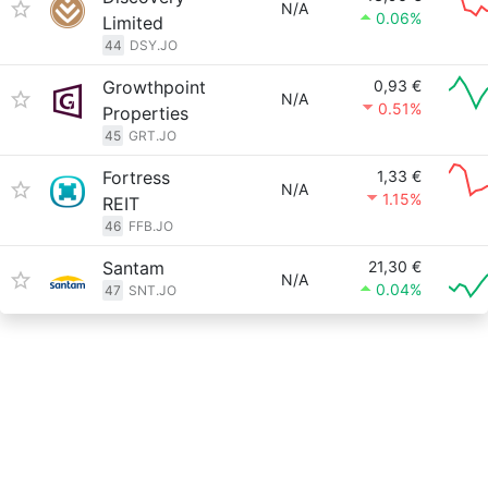
N/A
0.06%
Limited
44
DSY.JO
Growthpoint
0,93 €
N/A
0.51%
Properties
45
GRT.JO
Fortress
1,33 €
N/A
1.15%
REIT
46
FFB.JO
Santam
21,30 €
N/A
0.04%
47
SNT.JO