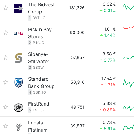
The Bidvest
13,32 €
131,326
0.31%
Group
1
BVT.JO
Pick n Pay
1,01 €
90,000
1.44%
Stores
2
PIK.JO
Sibanye-
8,58 €
57,857
3.77%
Stillwater
3
SBSW
Standard
17,54 €
50,316
1.71%
Bank Group
4
SBK.JO
FirstRand
5,33 €
49,751
0.89%
5
FSR.JO
Impala
10,73 €
39,837
5.91%
Platinum