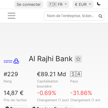
Se connecter
🇫🇷
FR
€ EUR
Al Rajhi Bank
#229
€89.21 Md
🇸🇦
Rang
Capitalisation
Pays
boursière
14,87 €
-0.69%
-31.86%
Prix de l'action
Changement (1 jour)
Changement (1 an)