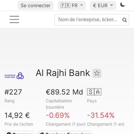
Se connecter
🇫🇷
FR
€ EUR
Al Rajhi Bank
#227
€89.52 Md
🇸🇦
Rang
Capitalisation
Pays
boursière
14,92 €
-0.69%
-31.54%
Prix de l'action
Changement (1 jour)
Changement (1 an)