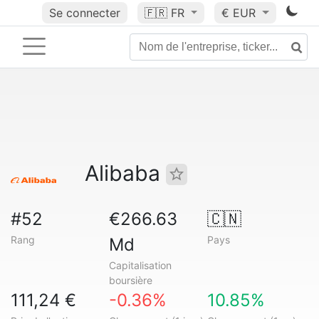
Se connecter
🇫🇷
FR
€ EUR
Alibaba
#52
€266.63
🇨🇳
Rang
Pays
Md
Capitalisation
boursière
111,24 €
-0.36%
10.85%