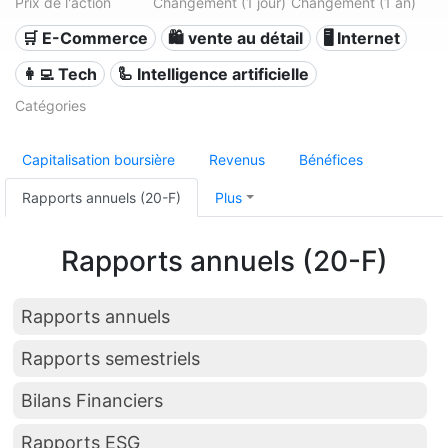
Prix de l'action
Changement (1 jour)
Changement (1 an)
🛒 E-Commerce
🛍️ vente au détail
🖥️ Internet
👩‍💻 Tech
🦾 Intelligence artificielle
Catégories
Capitalisation boursière
Revenus
Bénéfices
Rapports annuels (20-F)
Plus
Rapports annuels (20-F)
Rapports annuels
Rapports semestriels
Bilans Financiers
Rapports ESG