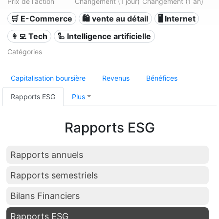
Prix de l'action
Changement (1 jour)
Changement (1 an)
🛒 E-Commerce
🛍️ vente au détail
🖥️ Internet
👩‍💻 Tech
🦾 Intelligence artificielle
Catégories
Capitalisation boursière
Revenus
Bénéfices
Rapports ESG
Plus
Rapports ESG
Rapports annuels
Rapports semestriels
Bilans Financiers
Rapports ESG