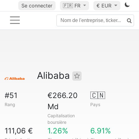
Se connecter
🇫🇷
FR
€ EUR
Alibaba
#51
€266.20
🇨🇳
Rang
Pays
Md
Capitalisation
boursière
111,06 €
1.26%
6.91%