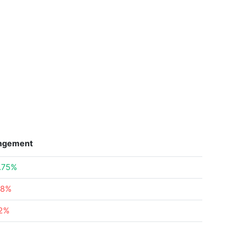
ngement
.75%
68%
12%