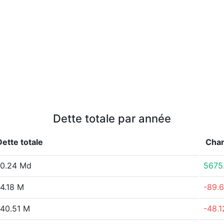
Dette totale par année
Dette totale
Cha
0.24 Md
5675
4.18 M
-89.
40.51 M
-48.