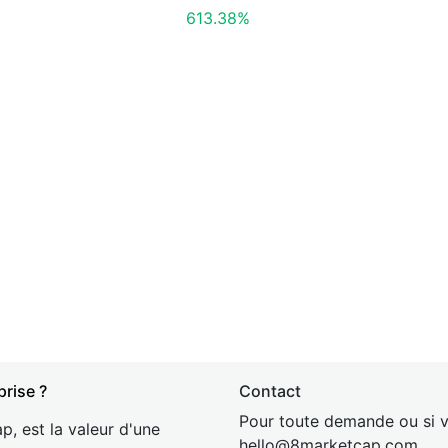
613.38%
prise ?
Contact
Pour toute demande ou si v
p, est la valeur d'une
hel
lo@8market
cap.com