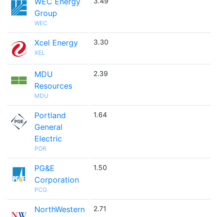
WEC Energy
3.49
Group
WEC
Xcel Energy
3.30
XEL
MDU
2.39
Resources
MDU
Portland
1.64
General
Electric
POR
PG&E
1.50
Corporation
PCG
NorthWestern
2.71