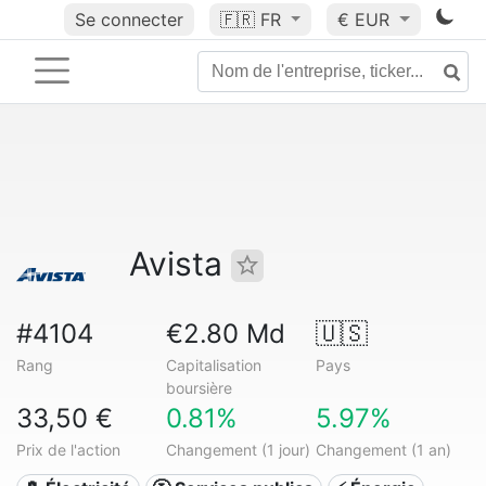
Se connecter
🇫🇷
FR
€ EUR
Avista
#4104
€2.80 Md
🇺🇸
Rang
Capitalisation
Pays
boursière
33,50 €
0.81%
5.97%
Prix de l'action
Changement (1 jour)
Changement (1 an)