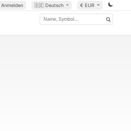
Anmelden
🇩🇪
Deutsch
€ EUR