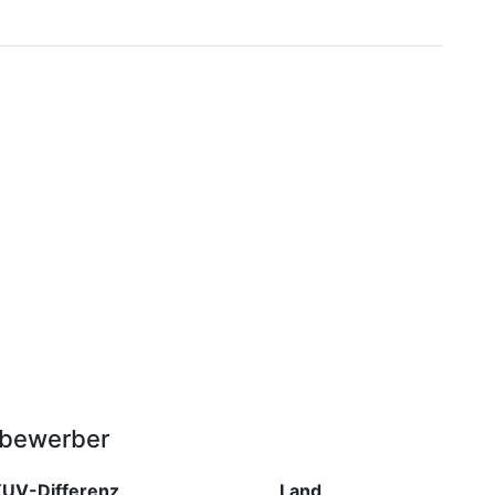
tbewerber
UV-Differenz
Land