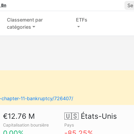
Se
 Bn
Classement par
ETFs
catégories
es-chapter-11-bankruptcy/726407/
€12.76 M
🇺🇸
États-Unis
Capitalisation boursière
Pays
0.00%
-85.25%