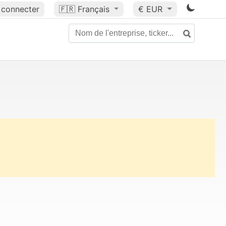
 connecter
🇫🇷
Français
€ EUR