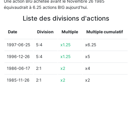
Une action BIG achetée avant le Novembre 26 1985
équivaudrait à 6.25 actions BIG aujourd'hui.
Liste des divisions d'actions
Date
Division
Multiple
Multiple cumulatif
1997-06-25
5:4
x1.25
x6.25
1996-12-26
5:4
x1.25
x5
1986-06-17
2:1
x2
x4
1985-11-26
2:1
x2
x2