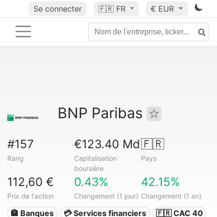
Se connecter
🇫🇷
FR
€ EUR
BNP Paribas
#157
€123.40 Md
🇫🇷
Rang
Capitalisation
Pays
boursière
112,60 €
0.43%
42.15%
Prix de l'action
Changement (1 jour)
Changement (1 an)
🏦 Banques
💳 Services financiers
🇫🇷 CAC 40