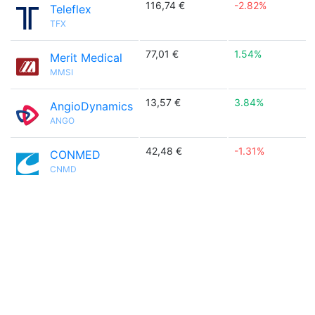
116,74 €
-2.82%
Teleflex
TFX
77,01 €
1.54%
Merit Medical
MMSI
13,57 €
3.84%
AngioDynamics
ANGO
42,48 €
-1.31%
CONMED
CNMD