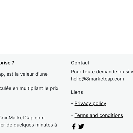
prise ?
Contact
Pour toute demande ou si v
p, est la valeur d'une
hel
lo@8market
cap.com
culée en multipliant le prix
Liens
-
Privacy policy
-
Terms and conditions
 CoinMarketCap.com
rier de quelques minutes à