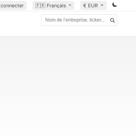
 connecter
🇫🇷
Français
€ EUR