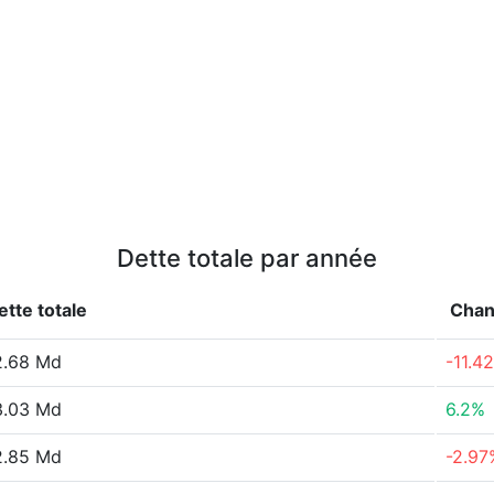
Dette totale par année
ette totale
Cha
2.68 Md
-11.4
3.03 Md
6.2%
2.85 Md
-2.97