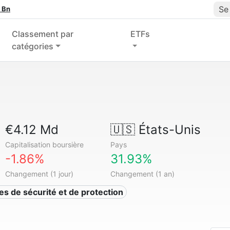
Se
 Bn
Classement par
ETFs
catégories
€4.12 Md
🇺🇸
États-Unis
Capitalisation boursière
Pays
-1.86%
31.93%
Changement (1 jour)
Changement (1 an)
ces de sécurité et de protection