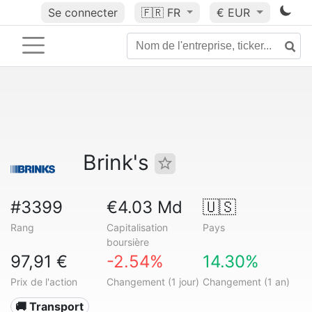
Se connecter
🇫🇷
FR
€ EUR
Brink's
#3399
€4.03 Md
🇺🇸
Rang
Capitalisation
Pays
boursière
97,91 €
-2.54%
14.30%
Prix de l'action
Changement (1 jour)
Changement (1 an)
🚚 Transport