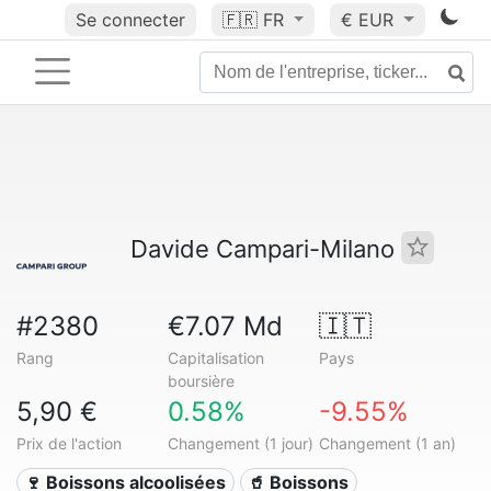
Se connecter
🇫🇷
FR
€ EUR
Davide Campari-Milano
#2380
€7.07 Md
🇮🇹
Rang
Capitalisation
Pays
boursière
5,90 €
0.58%
-9.55%
Prix de l'action
Changement (1 jour)
Changement (1 an)
🍷 Boissons alcoolisées
🥤 Boissons