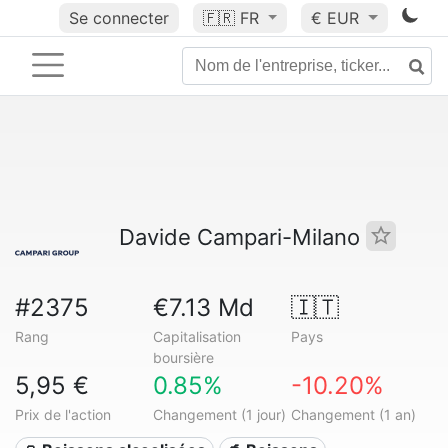
Se connecter
🇫🇷
FR
€ EUR
Davide Campari-Milano
#2375
€7.13 Md
🇮🇹
Rang
Capitalisation
Pays
boursière
5,95 €
0.85%
-10.20%
Prix de l'action
Changement (1 jour)
Changement (1 an)