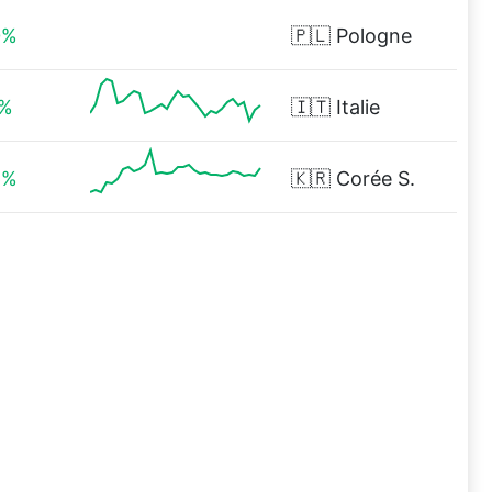
0%
🇵🇱
Pologne
9%
🇮🇹
Italie
6%
🇰🇷
Corée S.