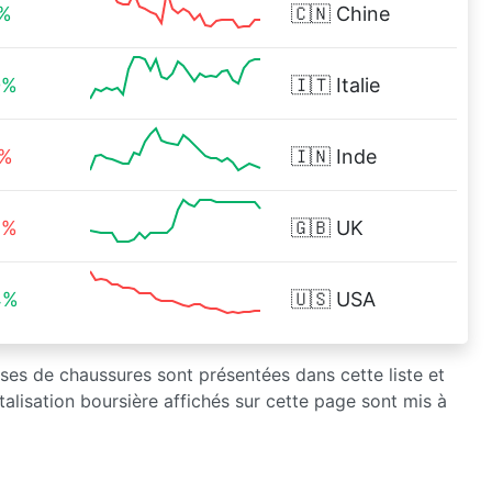
3%
🇨🇳
Chine
0%
🇮🇹
Italie
6%
🇮🇳
Inde
2%
🇬🇧
UK
4%
🇺🇸
USA
rises de chaussures sont présentées dans cette liste et
alisation boursière affichés sur cette page sont mis à