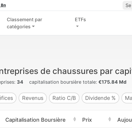
Se
 Bn
Classement par
ETFs
catégories
ntreprises de chaussures par capit
eprises:
34
capitalisation boursière totale:
€175.84 Md
fices
Revenus
Ratio C/B
Dividende %
Ma
Capitalisation Boursière
Prix
Aujou