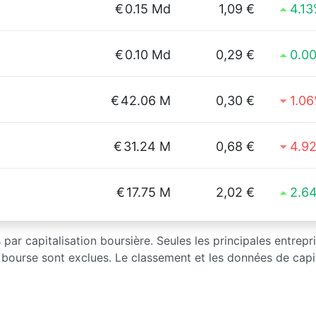
€
0.15 Md
1,09 €
4.1
€
0.10 Md
0,29 €
0.0
€
42.06 M
0,30 €
1.0
€
31.24 M
0,68 €
4.9
€
17.75 M
2,02 €
2.6
 par capitalisation boursière. Seules les principales entrep
 bourse sont exclues. Le classement et les données de capit