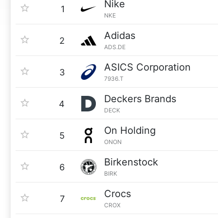
Nike
1
NKE
Adidas
2
ADS.DE
ASICS Corporation
3
7936.T
Deckers Brands
4
DECK
On Holding
5
ONON
Birkenstock
6
BIRK
Crocs
7
CROX