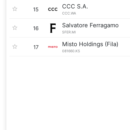
CCC S.A.
15
CCC.WA
Salvatore Ferragamo
16
SFER.MI
Misto Holdings (Fila)
17
081660.KS