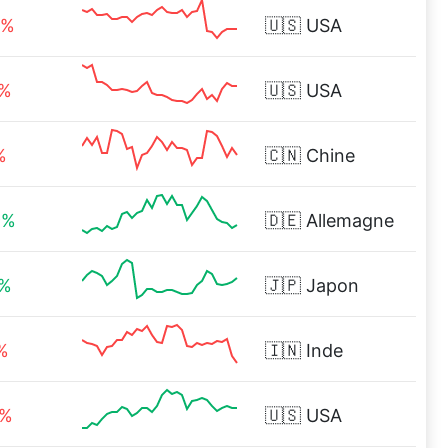
7%
🇺🇸
USA
3%
🇺🇸
USA
%
🇨🇳
Chine
9%
🇩🇪
Allemagne
3%
🇯🇵
Japon
%
🇮🇳
Inde
4%
🇺🇸
USA