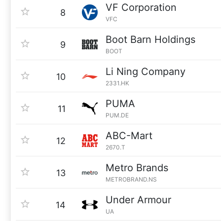
VF Corporation
8
VFC
Boot Barn Holdings
9
BOOT
Li Ning Company
10
2331.HK
PUMA
11
PUM.DE
ABC-Mart
12
2670.T
Metro Brands
13
METROBRAND.NS
Under Armour
14
UA