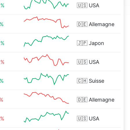
2%
🇺🇸
USA
4%
🇩🇪
Allemagne
5%
🇯🇵
Japon
6%
🇺🇸
USA
4%
🇨🇭
Suisse
0%
🇩🇪
Allemagne
4%
🇺🇸
USA