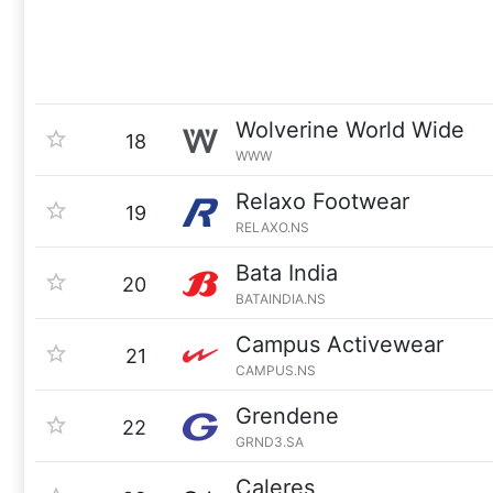
Wolverine World Wide
18
WWW
Relaxo Footwear
19
RELAXO.NS
Bata India
20
BATAINDIA.NS
Campus Activewear
21
CAMPUS.NS
Grendene
22
GRND3.SA
Caleres