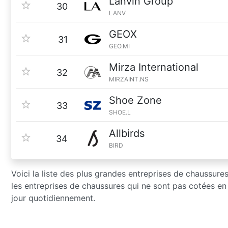
Lanvin Group
30
LANV
GEOX
31
GEO.MI
Mirza International
32
MIRZAINT.NS
Shoe Zone
33
SHOE.L
Allbirds
34
BIRD
Voici la liste des plus grandes entreprises de chaussures
les entreprises de chaussures qui ne sont pas cotées en
jour quotidiennement.