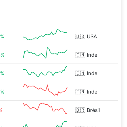
8%
🇺🇸
USA
3%
🇮🇳
Inde
9%
🇮🇳
Inde
3%
🇮🇳
Inde
%
🇧🇷
Brésil