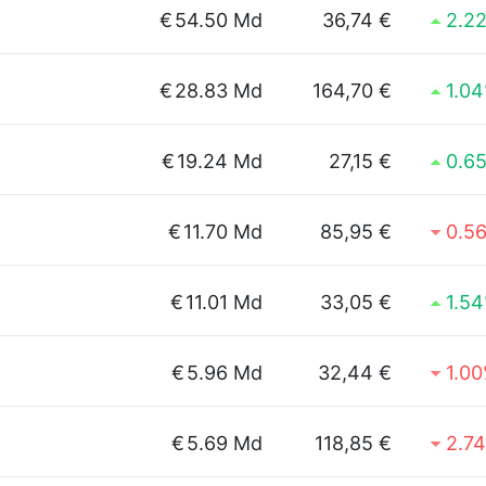
€
54.50 Md
36,74 €
2.2
€
28.83 Md
164,70 €
1.0
€
19.24 Md
27,15 €
0.6
€
11.70 Md
85,95 €
0.5
€
11.01 Md
33,05 €
1.5
€
5.96 Md
32,44 €
1.0
€
5.69 Md
118,85 €
2.7