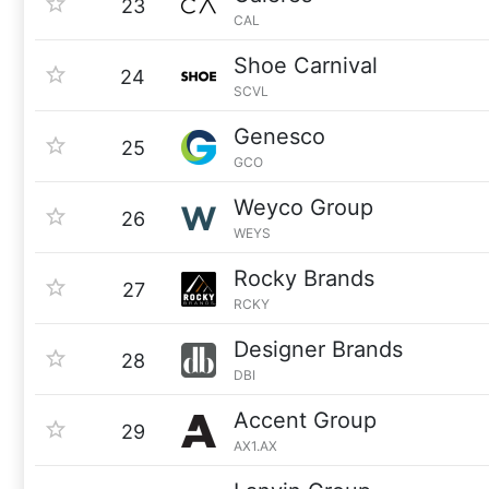
23
CAL
Shoe Carnival
24
SCVL
Genesco
25
GCO
Weyco Group
26
WEYS
Rocky Brands
27
RCKY
Designer Brands
28
DBI
Accent Group
29
AX1.AX