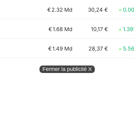
€
2.32 Md
30,24 €
0.0
€
1.68 Md
10,17 €
1.3
€
1.49 Md
28,37 €
5.5
Fermer la publicité
X