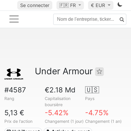
Se connecter
🇫🇷
FR
€ EUR
Under Armour
#4587
€2.18 Md
🇺🇸
Rang
Capitalisation
Pays
boursière
5,13 €
-5.42%
-4.75%
Prix de l'action
Changement (1 jour)
Changement (1 an)