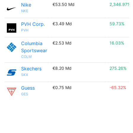
Nike
€53.50 Md
2,346.97%
NKE
PVH Corp.
€3.49 Md
59.73%
PVH
Columbia
€2.53 Md
16.03%
Sportswear
COLM
Skechers
€8.20 Md
275.26%
SKX
Guess
€0.75 Md
-65.32%
GES