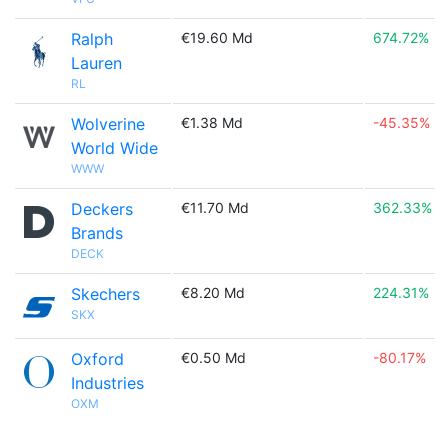
Ralph
€19.60 Md
674.72%
Lauren
RL
Wolverine
€1.38 Md
-45.35%
World Wide
WWW
Deckers
€11.70 Md
362.33%
Brands
DECK
Skechers
€8.20 Md
224.31%
SKX
Oxford
€0.50 Md
-80.17%
Industries
OXM