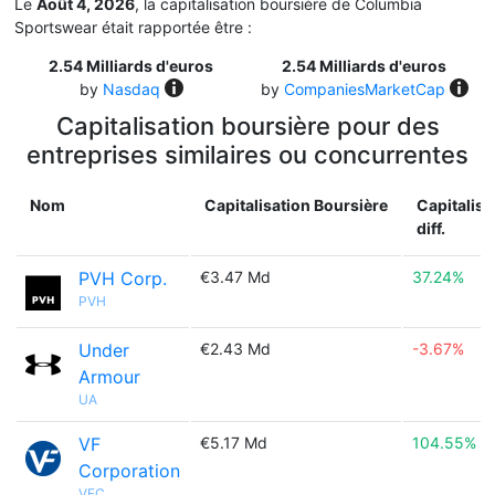
Le
Août 4, 2026
, la capitalisation boursière de Columbia
Sportswear était rapportée être :
2.54 Milliards d'euros
2.54 Milliards d'euros
by
Nasdaq
by
CompaniesMarketCap
Capitalisation boursière pour des
entreprises similaires ou concurrentes
Nom
Capitalisation Boursière
Capitalisa
diff.
PVH Corp.
€3.47 Md
37.24%
PVH
Under
€2.43 Md
-3.67%
Armour
UA
VF
€5.17 Md
104.55%
Corporation
VFC