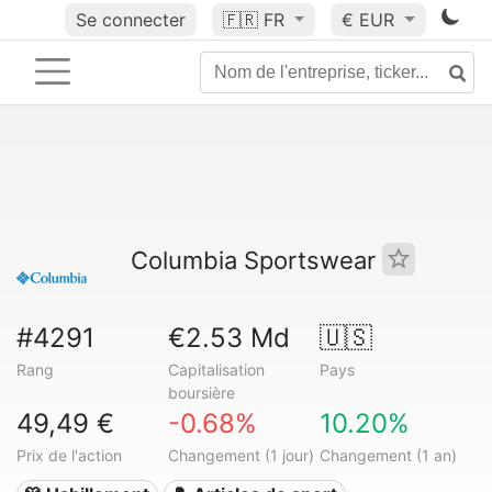
Se connecter
🇫🇷
FR
€ EUR
Columbia Sportswear
#4291
€2.53 Md
🇺🇸
Rang
Capitalisation
Pays
boursière
49,49 €
-0.68%
10.20%
Prix de l'action
Changement (1 jour)
Changement (1 an)