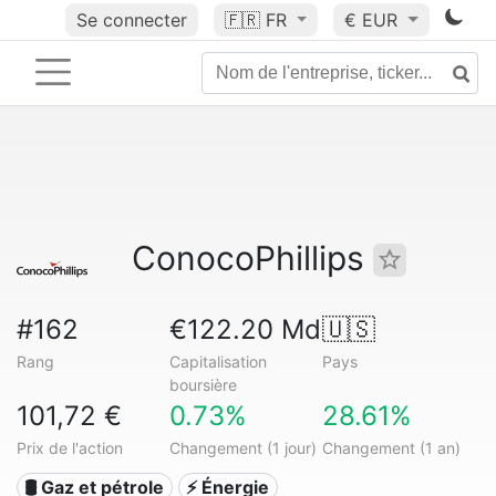
Se connecter
🇫🇷
FR
€ EUR
ConocoPhillips
#162
€122.20 Md
🇺🇸
Rang
Capitalisation
Pays
boursière
101,72 €
0.73%
28.61%
Prix de l'action
Changement (1 jour)
Changement (1 an)
🛢 Gaz et pétrole
⚡ Énergie