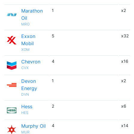
Marathon
1
x2
Oil
MRO
Exxon
5
x32
Mobil
XOM
Chevron
4
x16
CVX
Devon
1
x2
Energy
DVN
Hess
2
x6
HES
Murphy Oil
4
x14
MUR