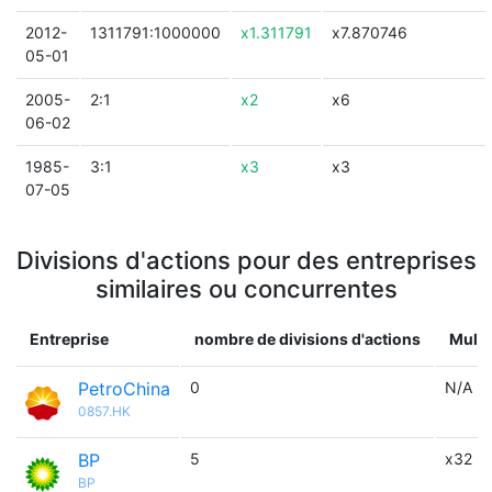
2012-
1311791:1000000
x1.311791
x7.870746
05-01
2005-
2:1
x2
x6
06-02
1985-
3:1
x3
x3
07-05
Divisions d'actions pour des entreprises
similaires ou concurrentes
Entreprise
nombre de divisions d'actions
Multi
PetroChina
0
N/A
0857.HK
BP
5
x32
BP