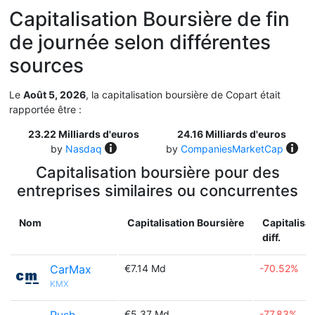
Capitalisation Boursière de fin
de journée selon différentes
sources
Le
Août 5, 2026
, la capitalisation boursière de Copart était
rapportée être :
23.22 Milliards d'euros
24.16 Milliards d'euros
by
Nasdaq
by
CompaniesMarketCap
Capitalisation boursière pour des
entreprises similaires ou concurrentes
Nom
Capitalisation Boursière
Capitalisa
diff.
CarMax
€7.14 Md
-70.52%
KMX
€5.37 Md
-77.83%