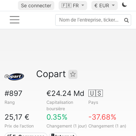
Se connecter
🇫🇷
FR
€ EUR
Copart
#897
€24.24 Md
🇺🇸
Rang
Capitalisation
Pays
boursière
25,17 €
0.35%
-37.68%
Prix de l'action
Changement (1 jour)
Changement (1 an)