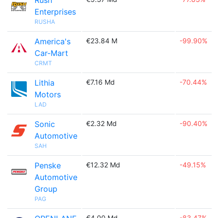
Rush
Enterprises
RUSHA
America's
€23.84 M
-99.90%
Car-Mart
CRMT
Lithia
€7.16 Md
-70.44%
Motors
LAD
Sonic
€2.32 Md
-90.40%
Automotive
SAH
Penske
€12.32 Md
-49.15%
Automotive
Group
PAG
€4.00 Md
-83.47%